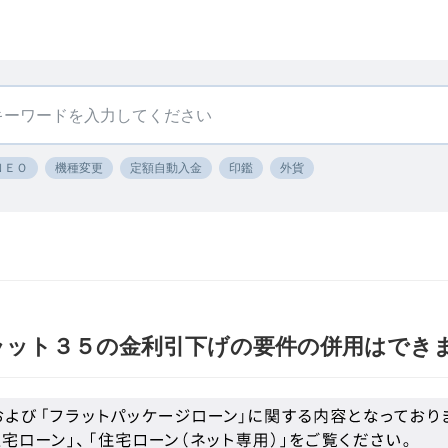
ＮＥＯ
機種変更
定額自動入金
印鑑
外貨
ラット３５の金利引下げの要件の併用はでき