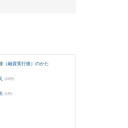
後（融資実行後）のかた
え
(10件)
モ
(1件)