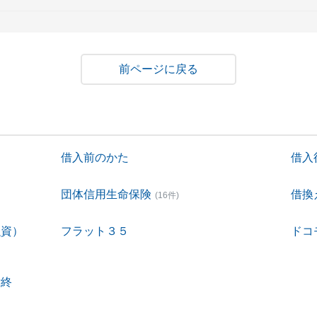
戻る
借入前のかた
借入
団体信用生命保険
借換
(16件)
融資）
フラット３５
ドコ
付終