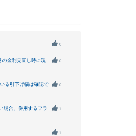
0
月の金利見直し時に現
0
ている引下げ幅は確認で
0
い場合、併用するフラ
1
1