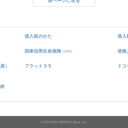
戻る
借入前のかた
借入
団体信用生命保険
借換
(16件)
融資）
フラット３５
ドコ
付終
© DOCOMO SMTB Net Bank, Inc.