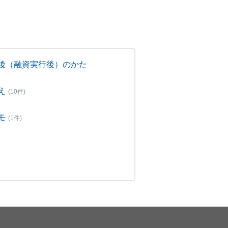
後（融資実行後）のかた
え
(10件)
モ
(1件)