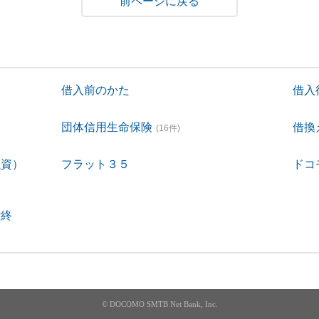
戻る
借入前のかた
借入
団体信用生命保険
借換
(16件)
融資）
フラット３５
ドコ
付終
© DOCOMO SMTB Net Bank, Inc.