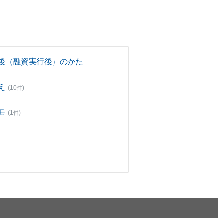
後（融資実行後）のかた
え
(10件)
モ
(1件)