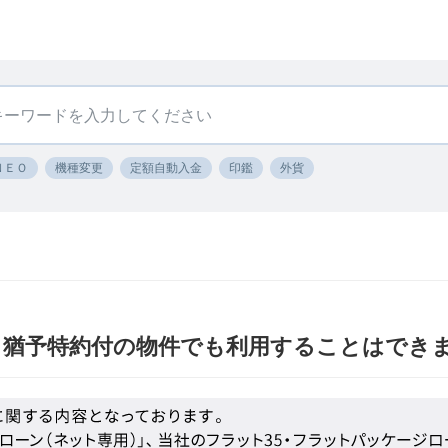
ＮＥＯ
機種変更
定額自動入金
印鑑
外貨
し猶予特約付の物件でも利用することはでき