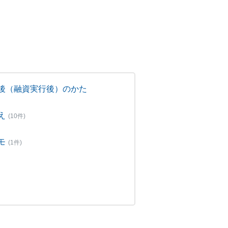
後（融資実行後）のかた
え
(10件)
モ
(1件)