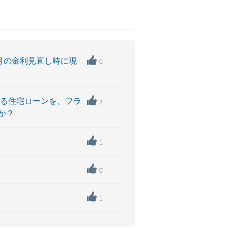
月の金利見直し時に現
0
いる住宅ローンを、フラ
2
か？
1
0
1