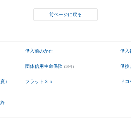
戻る
借入前のかた
借入
団体信用生命保険
借換
(16件)
融資）
フラット３５
ドコ
付終