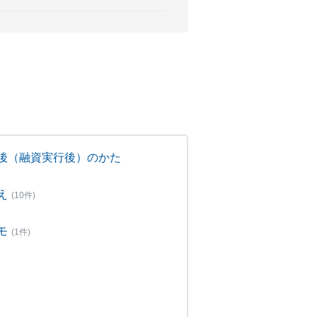
後（融資実行後）のかた
え
(10件)
モ
(1件)