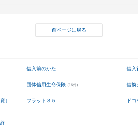
戻る
借入前のかた
借入
団体信用生命保険
借換
(16件)
融資）
フラット３５
ドコ
付終