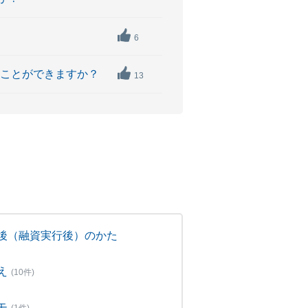
6
ることができますか？
13
後（融資実行後）のかた
え
(10件)
モ