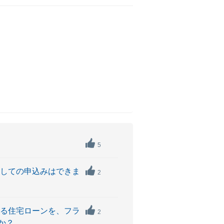
5
としての申込みはできま
2
いる住宅ローンを、フラ
2
か？