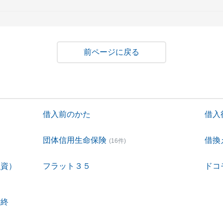
戻る
借入前のかた
借入
団体信用生命保険
借換
(16件)
融資）
フラット３５
ドコ
付終