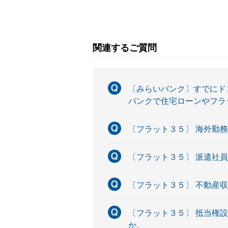
関連するご質問
〔みらいバンク〕すでにド
バンクで住宅ローンやフラ
〔フラット３５〕 海外勤
〔フラット３５〕 派遣社
〔フラット３５〕 不動産
〔フラット３５〕 抵当権
か。