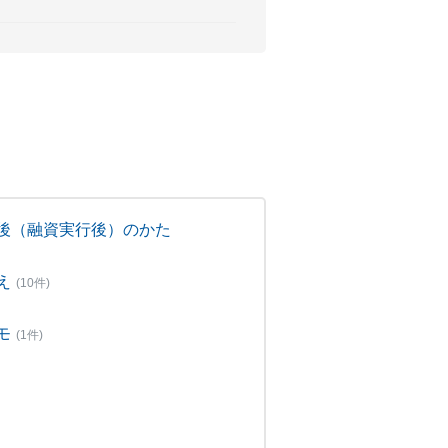
後（融資実行後）のかた
え
(10件)
モ
(1件)