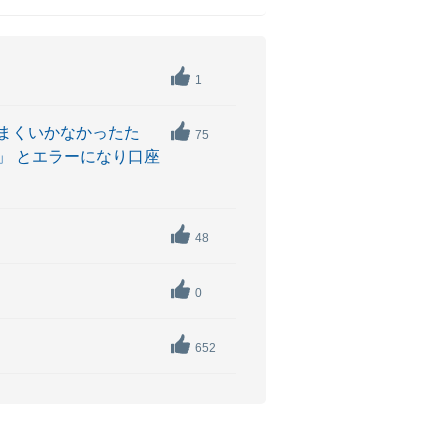
1
まくいかなかったた
75
」 とエラーになり口座
48
0
652