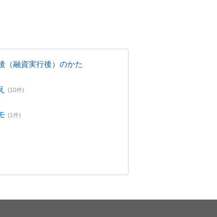
後（融資実行後）のかた
え
(10件)
モ
(1件)