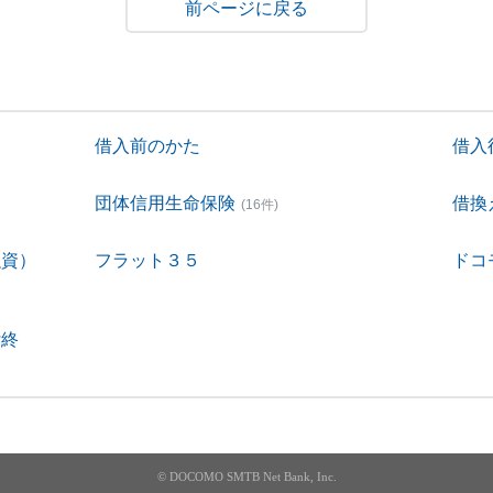
戻る
借入前のかた
借入
団体信用生命保険
借換
(16件)
融資）
フラット３５
ドコ
付終
© DOCOMO SMTB Net Bank, Inc.