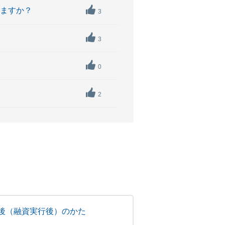
りますか？
3
3
0
2
後（融資実行後）のかた