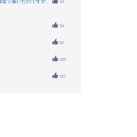
郵送で届いたのですが、
44
34
82
435
327