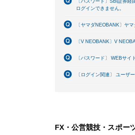
〔パスワード〕SBI証券
ログインできません。
〔ヤマダNEOBANK〕ヤ
〔V NEOBANK〕V NE
〔パスワード〕 WEBサ
〔ログイン関連〕 ユーザ
FX・公営競技・スポー