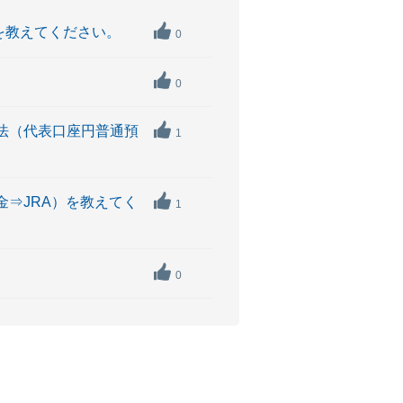
）を教えてください。
0
0
金方法（代表口座円普通預
1
金⇒JRA）を教えてく
1
0