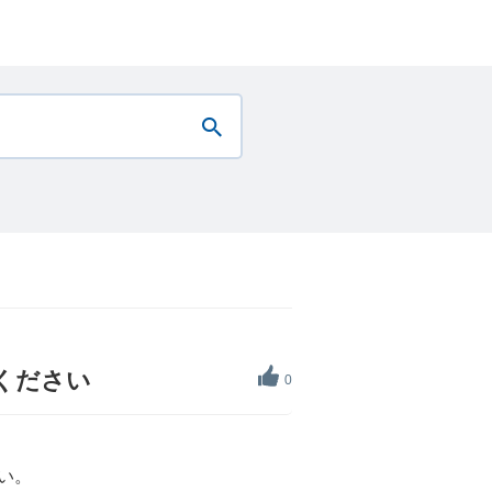
てください
0
い。