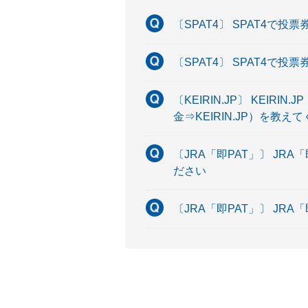
〔SPAT4〕 SPAT4
〔SPAT4〕 SPAT4で
〔KEIRIN.JP〕 KE
金⇒KEIRIN.JP）を教え
〔JRA「即PAT」〕 J
ださい
〔JRA「即PAT」〕 JR