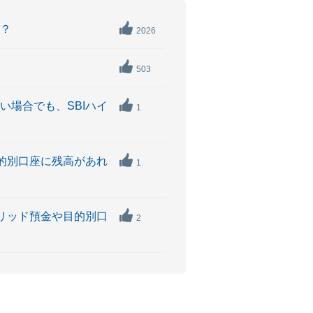
か？
2026
503
い場合でも、SBIハイ
1
目的別口座に残高があれ
1
ブリッド預金や目的別口
2