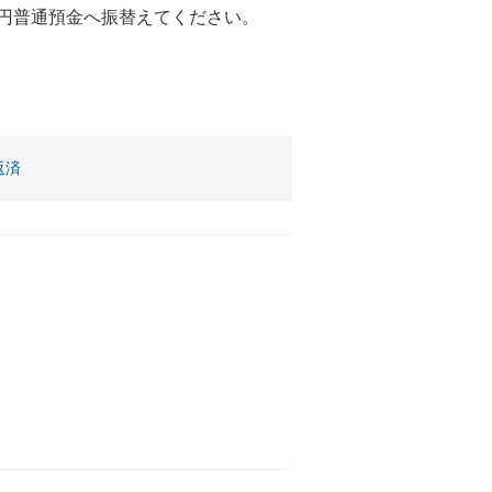
の円普通預金へ振替えてください。
。
返済