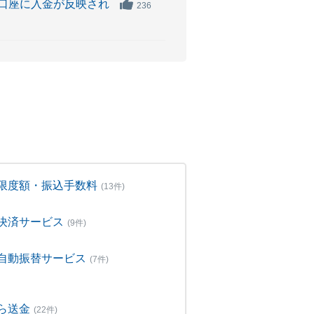
口座に入金が反映され
236
限度額・振込手数料
(13件)
決済サービス
(9件)
自動振替サービス
(7件)
ら送金
(22件)