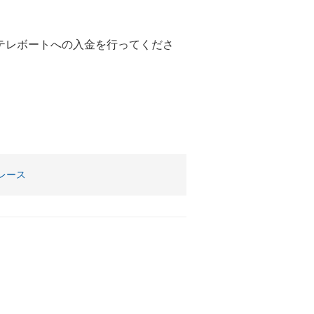
テレボートへの入金を行ってくださ
。
レース