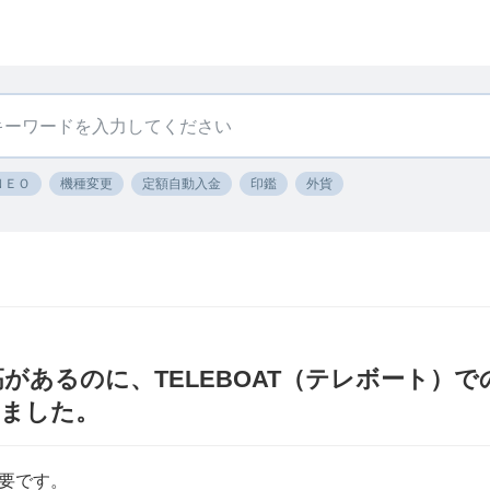
ＮＥＯ
機種変更
定額自動入金
印鑑
外貨
高があるのに、TELEBOAT（テレボート）
りました。
要です。