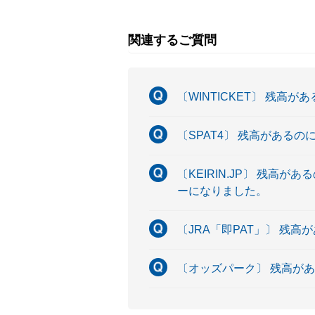
関連するご質問
〔WINTICKET〕 残高
〔SPAT4〕 残高がある
〔KEIRIN.JP〕 残高
ーになりました。
〔JRA「即PAT」〕 残
〔オッズパーク〕 残高が