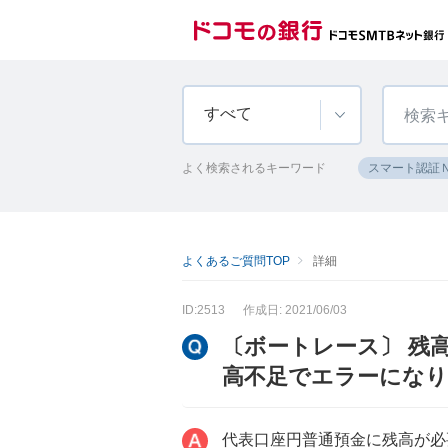
すべて
よく検索されるキーワード
スマート認証
よくあるご質問TOP
詳細
ID:2513
作成日: 2021/06/03
〔ボートレース〕 残
高不足でエラーにな
代表口座円普通預金に残高が必