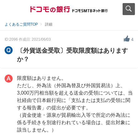
よくあるご質問TOP
詳細
ID:2096
作成日: 2021/06/03
4
〔外貨送金受取〕受取限度額はあります
か？
限度額はありません。
ただし、外為法（外国為替及び外国貿易法）上、
3,000万円相当額を超える送金の受領については、当
社経由で日本銀行宛に「支払または支払の受領に関
する報告書」の提出が必要です。
（資金使途・源泉が貿易輸出入等で所定の外為法に
係る手続きを別途行われている場合は、提出対象に
該当しません。）