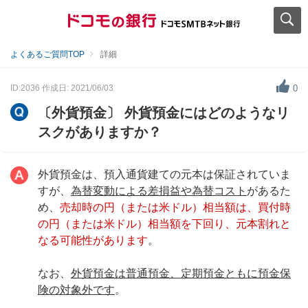
よくあるご質問TOP
詳細
ID:2036
作成日: 2021/06/03
0
〔外貨預金〕 外貨預金にはどのようなリ
スクがありますか？
外貨預金は、預入通貨建ての元本は保証されていま
すが、
為替変動による差損益や為替コスト
があるた
め、
売却時の円（または米ドル）相当額は、買付時
の円（または米ドル）相当額を下回り、元本割れと
なる可能性があります
。
なお、
外貨預金は普通預金、定期預金ともに預金保
険の対象外です
。