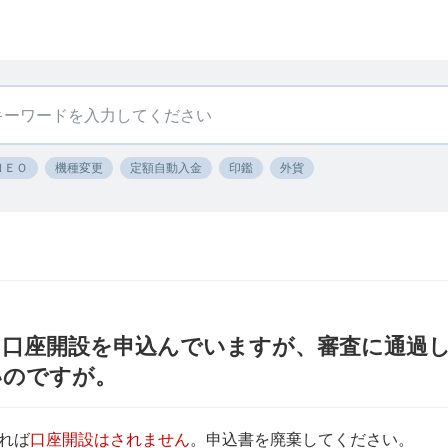
ＮＥＯ
機種変更
定額自動入金
印鑑
外貨
 口座開設を申込んでいますが、審査に通過
いのですが。
れば
口座開設はされません
。申込書を廃棄してください。