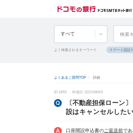
すべて
よく検索されるキーワード
スマート認証
よくあるご質問TOP
詳細
ID:1855
作成日: 2021/06/03
〔不動産担保ローン〕
設はキャンセルした
口座開設申込書の
ご返送前
であ