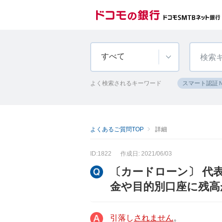
すべて
よく検索されるキーワード
スマート認証
よくあるご質問TOP
詳細
ID:1822
作成日: 2021/06/03
〔カードローン〕 代
金や目的別口座に残高
引落し
されません
。