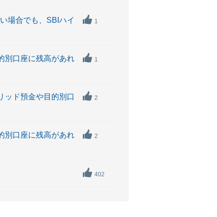
い場合でも、SBIハイ
1
目的別口座に残高があれ
1
ブリッド預金や目的別口
2
目的別口座に残高があれ
2
402