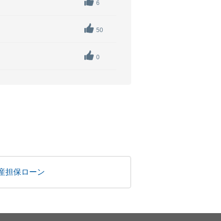
6
50
0
産担保ローン