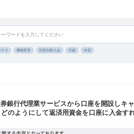
ＮＥＯ
機種変更
定額自動入金
印鑑
外貨
I 証券銀行代理業サービスから口座を開設しキ
、どのようにして返済用資金を口座に入金す