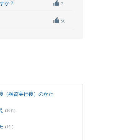
ますか？
7
？
56
後（融資実行後）のかた
え
(10件)
モ
(1件)