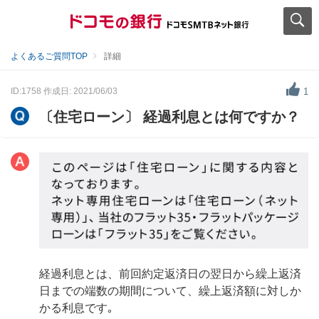
よくあるご質問TOP
詳細
ID:1758
作成日: 2021/06/03
1
〔住宅ローン〕 経過利息とは何ですか？
経過利息とは、前回約定返済日の翌日から繰上返済
日までの端数の期間について、繰上返済額に対しか
かる利息です｡