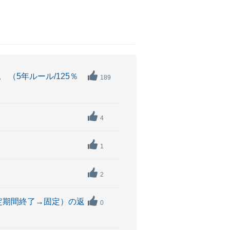
（5年ルール/125％
189
4
1
2
定期間終了→固定）の返
0