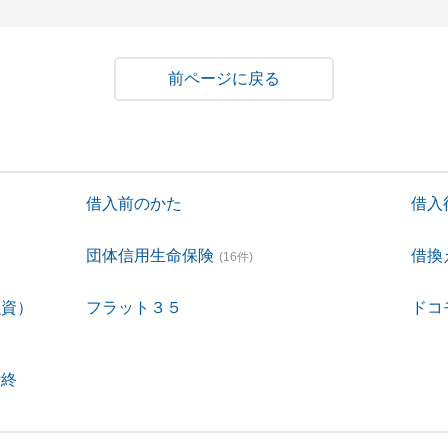
戻る
借入前のかた
借入
団体信用生命保険
借換
(16件)
融資）
フラット３５
ドコ
付終