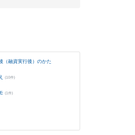
後（融資実行後）のかた
え
(10件)
モ
(1件)