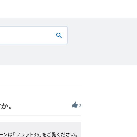
すか。
3