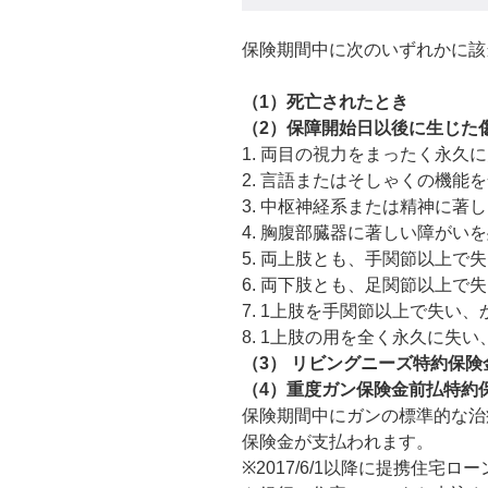
保険期間中に次のいずれかに該
（1）死亡されたとき
（2）保障開始日以後に生じた
1. 両目の視力をまったく永久
2. 言語またはそしゃくの機能
3. 中枢神経系または精神に
4. 胸腹部臓器に著しい障がい
5. 両上肢とも、手関節以上
6. 両下肢とも、足関節以上
7. 1上肢を手関節以上で失
8. 1上肢の用を全く永久に失
（3） リビングニーズ特約保
（4）重度ガン保険金前払特約
保険期間中にガンの標準的な治
保険金が支払われます。
※2017/6/1以降に提携住宅