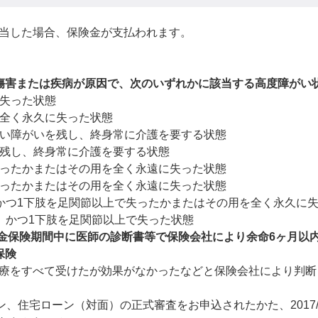
当した場合、保険金が支払われます。
傷害または疾病が原因で、次のいずれかに該当する高度障がい
に失った状態
を全く永久に失った状態
著しい障がいを残し、終身常に介護を要する状態
を残し、終身常に介護を要する状態
で失ったかまたはその用を全く永遠に失った状態
で失ったかまたはその用を全く永遠に失った状態
い、かつ1下肢を足関節以上で失ったかまたはその用を全く永久に
い、かつ1下肢を足関節以上で失った状態
険金保険期間中に医師の診断書等で保険会社により余命6ヶ月以
保険
療をすべて受けたが効果がなかったなどと保険会社により判断
ローン、住宅ローン（対面）の正式審査をお申込されたかた、2017/