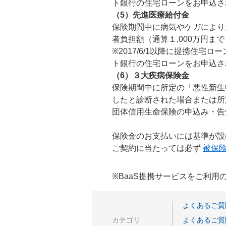
ト銀行の住宅ローンをお申込さ
（5）先進医療給付金
保険期間中に病気やケガにより
者負担額（通算１,000万円ま
※2017/6/1以降に提携住宅
ト銀行の住宅ローンをお申込さ
（6）３大疾病保険金
保険期間中に所定の「悪性新生
したと診断された場合または所定
団体信用生命保険の申込み・告
保険金のお支払いには基準が設
ご契約に当たっては必ず
被保
※BaaS提携サービスをご利
よくあるご質
カテゴリ
よくあるご質