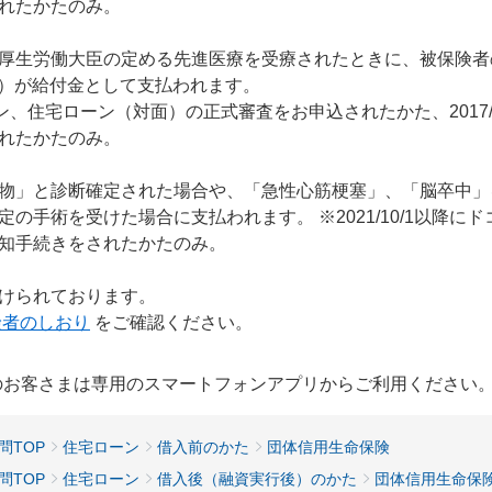
れたかたのみ。
厚生労働大臣の定める先進医療を受療されたときに、被保険者
で）が給付金として支払われます。
ローン、住宅ローン（対面）の正式審査をお申込されたかた、2017/
れたかたのみ。
物」と診断確定された場合や、「急性心筋梗塞」、「脳卒中」
の手術を受けた場合に支払われます。 ※2021/10/1以降に
知手続きをされたかたのみ。
けられております。
険者のしおり
をご確認ください。
用のお客さまは専用のスマートフォンアプリからご利用ください
問TOP
住宅ローン
借入前のかた
団体信用生命保険
問TOP
住宅ローン
借入後（融資実行後）のかた
団体信用生命保