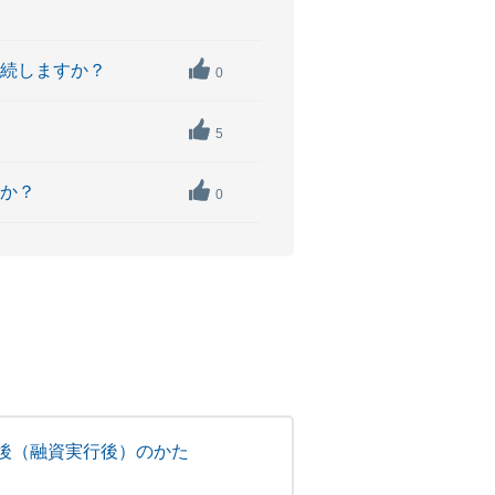
継続しますか？
0
5
すか？
0
後（融資実行後）のかた