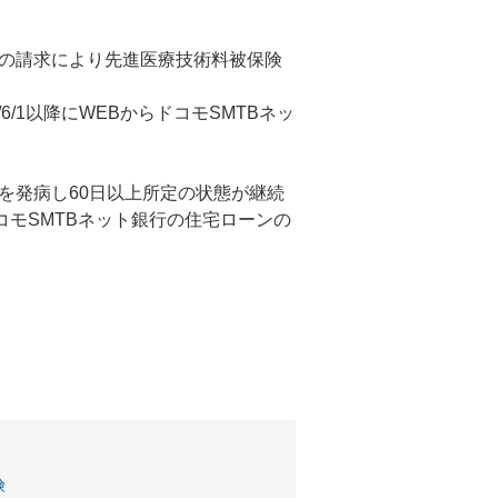
の請求により先進医療技術料被保険
6/1以降にWEBからドコモSMTBネッ
を発病し60日以上所定の状態が継続
ドコモSMTBネット銀行の住宅ローンの
。
険