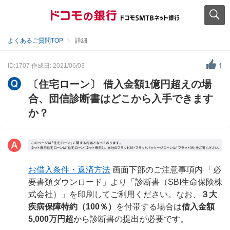
よくあるご質問TOP
詳細
ID:1707
作成日: 2021/06/03
1
〔住宅ローン〕 借入金額1億円超えの場
合、団信診断書はどこから入手できます
か？
お借入条件・返済方法
画面下部のご注意事項内 「必
要書類ダウンロード」より「診断書（SBI生命保険株
式会社）」を印刷してご利用ください。なお、
３大
疾病保障特約（100％）
を付帯する場合は
借入金額
5,000万円超
から診断書の提出が必要です。