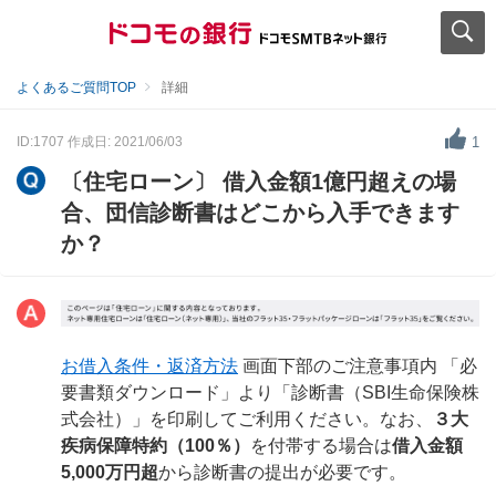
よくあるご質問TOP
詳細
ID:1707
作成日: 2021/06/03
1
〔住宅ローン〕 借入金額1億円超えの場
合、団信診断書はどこから入手できます
か？
お借入条件・返済方法
画面下部のご注意事項内 「必
要書類ダウンロード」より「診断書（SBI生命保険株
式会社）」を印刷してご利用ください。なお、
３大
疾病保障特約（100％）
を付帯する場合は
借入金額
5,000万円超
から診断書の提出が必要です。