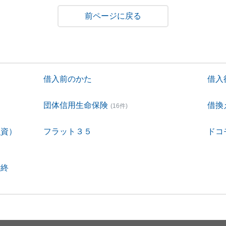
戻る
借入前のかた
借入
団体信用生命保険
借換
(16件)
融資）
フラット３５
ドコ
付終