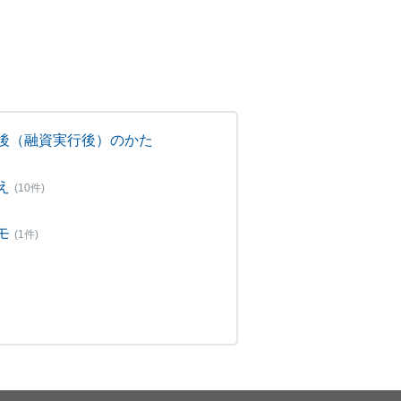
後（融資実行後）のかた
え
(10件)
モ
(1件)