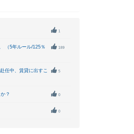
1
（5年ルール/125％
189
た赴任中、賃貸に出すこ
5
うか？
0
0