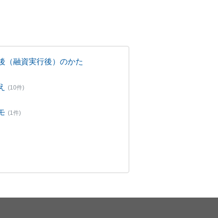
後（融資実行後）のかた
え
(10件)
モ
(1件)