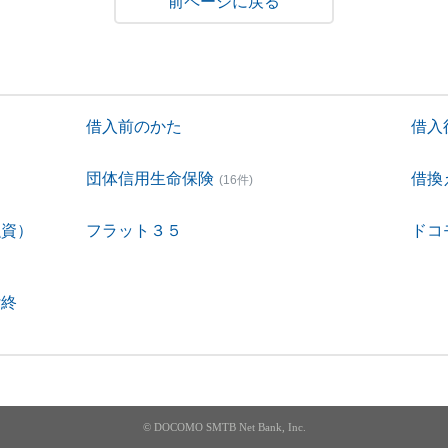
戻る
借入前のかた
借入
団体信用生命保険
借換
(16件)
融資）
フラット３５
ドコ
付終
© DOCOMO SMTB Net Bank, Inc.