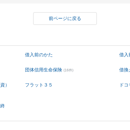
戻る
借入前のかた
借入
団体信用生命保険
借換
(16件)
融資）
フラット３５
ドコ
付終