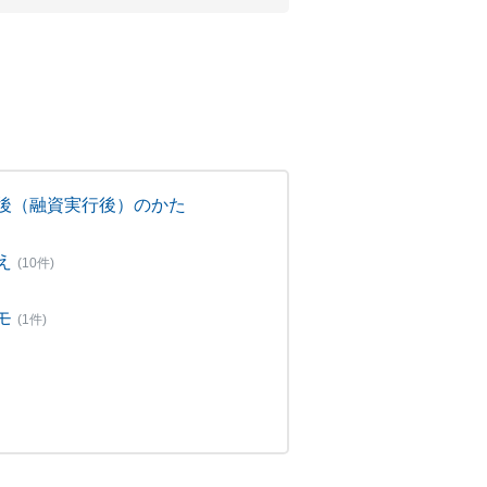
後（融資実行後）のかた
え
(10件)
モ
(1件)