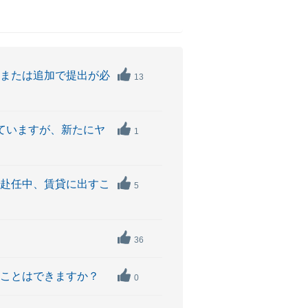
項または追加で提出が必
13
りていますが、新たにヤ
1
た赴任中、賃貸に出すこ
5
36
ることはできますか？
0