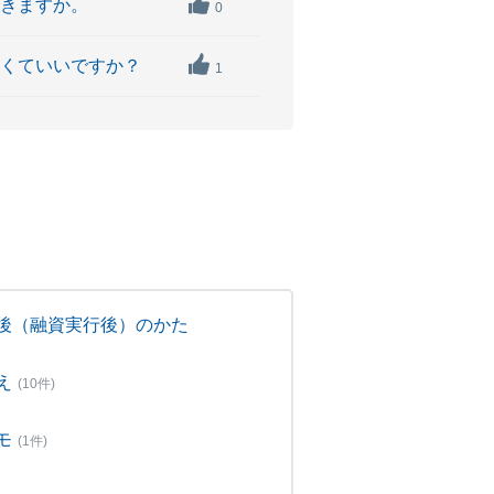
できますか。
0
なくていいですか？
1
後（融資実行後）のかた
え
(10件)
モ
(1件)