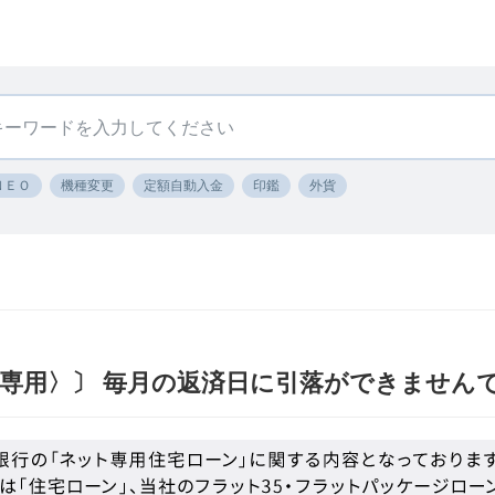
ＮＥＯ
機種変更
定額自動入金
印鑑
外貨
専用〉〕 毎月の返済日に引落ができません