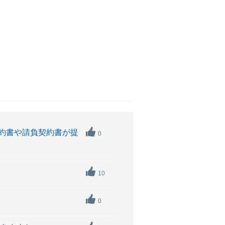
約書や請負契約書が提
0
10
0