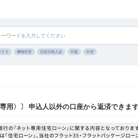
ＮＥＯ
機種変更
定額自動入金
印鑑
外貨
専用〉〕 申込人以外の口座から返済できま