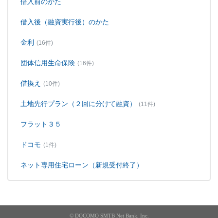
借入前のかた
借入後（融資実行後）のかた
金利
(16件)
団体信用生命保険
(16件)
借換え
(10件)
土地先行プラン（２回に分けて融資）
(11件)
フラット３５
ドコモ
(1件)
ネット専用住宅ローン（新規受付終了）
© DOCOMO SMTB Net Bank, Inc.