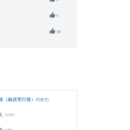
0
5
39
後（融資実行後）のかた
え
(10件)
モ