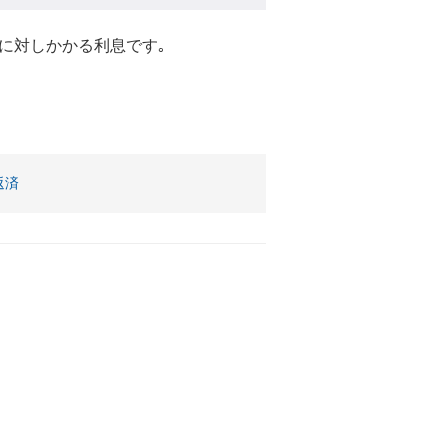
に対しかかる利息です｡
。
返済