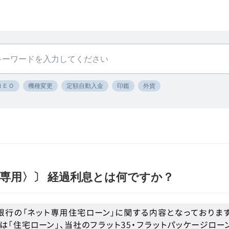
ＮＥＯ
機種変更
定額自動入金
印鑑
外貨
専用〉〕 経過利息とは何ですか？