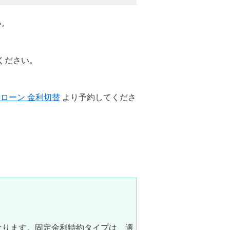
い。
ください。
ローン 金利切替
より予約してくださ
なります。固定金利特約タイプは、選