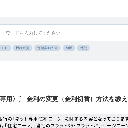
ＮＥＯ
機種変更
定額自動入金
印鑑
外貨
専用〉〕 金利の変更（金利切替）方法を教