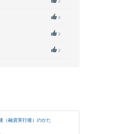
2
4
2
2
後（融資実行後）のかた