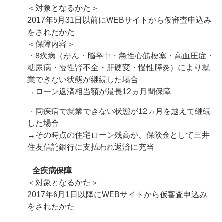
＜対象となるかた＞
2017年5月31日以前にWEBサイトから仮審査申込み
をされたかた
＜保障内容＞
・8疾病（がん・脳卒中・急性心筋梗塞・高血圧症・
糖尿病・慢性腎不全・肝硬変・慢性膵炎）により就
業できない状態が継続した場合
→ローン返済相当額が最長12ヵ月間保障
・同疾病で就業できない状態が12ヵ月を越えて継続
した場合
→その時点の住宅ローン残高が、保険金として三井
住友信託銀行に支払われ返済に充当
全疾病保障
＜対象となるかた＞
2017年6月1日以降にWEBサイトから仮審査申込み
をされたかた