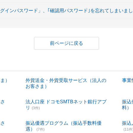
ログインパスワード」、｢確認用パスワード｣を忘れてしまいま
戻る
さま）
外貨送金・外貨受取サービス（法人の
事業性
お客さま）
客さ
法人口座 ドコモSMTBネット銀行アプ
振込
リ
料）
(3件)
客さ
振込優遇プログラム（振込手数料優
振込
遇）
(7件)
(11件