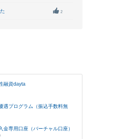
した
2
融資dayta
優遇プログラム（振込手数料無
入金専用口座（バーチャル口座）
)