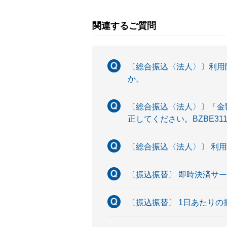
関連するご質問
〔総合振込〈法人〉〕利用
か。
〔総合振込〈法人〉〕「金
正してください。BZBE3
〔総合振込〈法人〉〕 利
〔振込振替〕 即時決済サ
〔振込振替〕 1日あたり