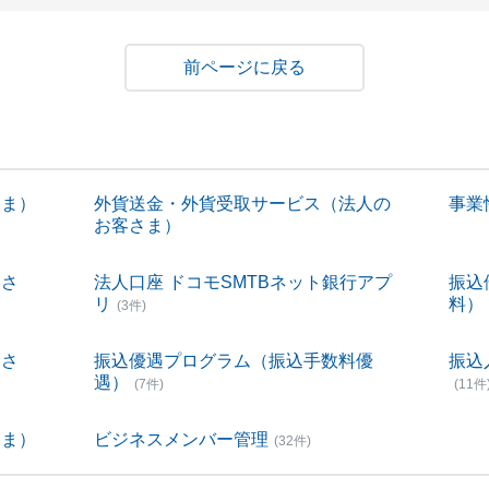
戻る
さま）
外貨送金・外貨受取サービス（法人の
事業性
お客さま）
客さ
法人口座 ドコモSMTBネット銀行アプ
振込
リ
料）
(3件)
客さ
振込優遇プログラム（振込手数料優
振込
遇）
(7件)
(11件
さま）
ビジネスメンバー管理
(32件)