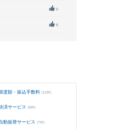
0
8
限度額・振込手数料
(13件)
決済サービス
(9件)
自動振替サービス
(7件)