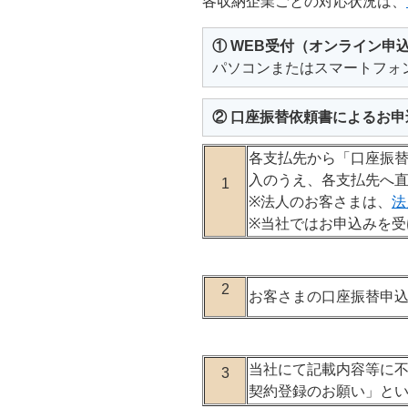
各収納企業ごとの対応状況は、
① WEB受付（オンライン申
パソコンまたはスマートフォ
② 口座振替依頼書によるお申
各支払先から「口座振替
入のうえ、各支払先へ
1
※法人のお客さまは、
法
※当社ではお申込みを
2
お客さまの口座振替申
当社にて記載内容等に不
3
契約登録のお願い」と