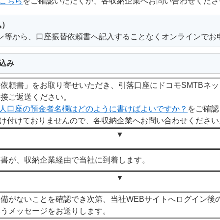
こちら
をご確認いただくか、各収納企業へお問い合わせくださ
込）
ン等から、口座振替依頼書へ記入することなくオンラインでお
込み
依頼書」をお取り寄せいただき、引落口座にドコモSMTBネ
直接ご返送ください。
人口座の預金者名欄はどのように書けばよいですか？
をご確認
受け付けておりませんので、各収納企業へお問い合わせください
▼
込書が、収納企業経由で当社に到着します。
▼
備がないことを確認でき次第、当社WEBサイトへログイン後
いうメッセージをお送りします。